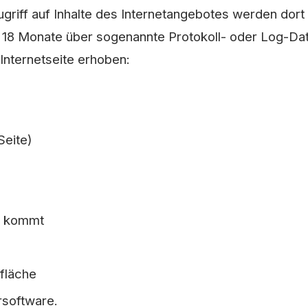
ugriff auf Inhalte des Internetangebotes werden d
18 Monate über sogenannte Protokoll- oder Log-Dat
Internetseite erhoben:
 Seite)
e
e
ng kommt
rfläche
rsoftware.